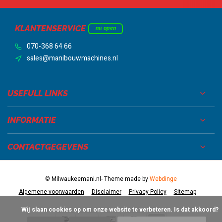
KLANTENSERVICE
nu open
070-368 64 66
sales@manibouwmachines.nl
USEFULL LINKS
INFORMATIE
CONTACTGEGEVENS
© Milwaukeemani.nl
- Theme made by
Webdinge
Algemene voorwaarden
Disclaimer
Privacy Policy
Sitemap
            Wij slaan cookies op om onze website te verbeteren. Is dat akkoord?
