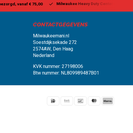
waukee Heavy Duty Center
Vandaag besteld, binnen 1-2 dagen
CONTACTGEGEVENS
Milwaukeemani.nl
Soestdijksekade 272
2574AW, Den Haag
Nederland
KVK nummer: 27198006
Btw nummer: NL809989487B01