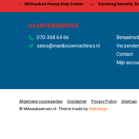
y Center
Vandaag besteld, binnen 1-2 dagen geleverd*
KLANTENSERVICE
070-368 64 66
Betaalmet
sales@manibouwmachines.nl
Verzenden
Contact
Mijn accou
Algemene voorwaarden
Disclaimer
Privacy Policy
Sitemap
© Milwaukeemani.nl
- Theme made by
Webdinge