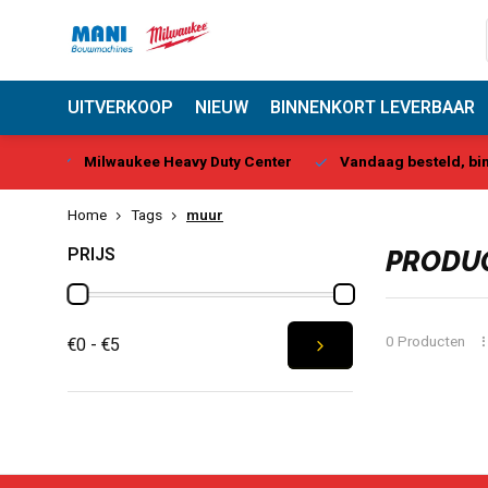
UITVERKOOP
NIEUW
BINNENKORT LEVERBAAR
y Center
Vandaag besteld, binnen 1-2 dagen geleverd*
B
Home
Tags
muur
PRIJS
PRODUC
0 Producten
€0 - €5