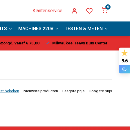
0
Klantenservice
ITS
MACHINES 220V
TESTEN & METEN
PBM
aukee Heavy Duty Center
Vandaag besteld, binnen 1-2 dagen g
9.6
st bekeken
Nieuwste producten
Laagste prijs
Hoogste prijs