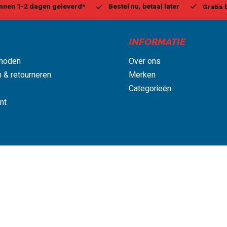
Bestel nu, betaal later
Mil
Gratis bezorgd, vanaf € 75,00
INFORMATIE
hoden
Over ons
 & retourneren
Merken
Categorieën
nt