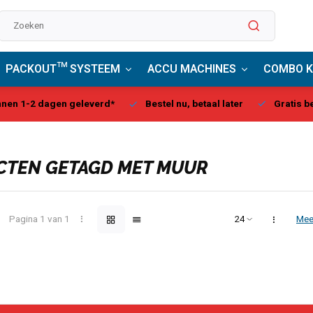
PACKOUT™ SYSTEEM
ACCU MACHINES
COMBO K
estel nu, betaal later
Gratis bezorgd, vanaf € 75,00
Milw
TEN GETAGD MET MUUR
Pagina 1 van 1
Mee