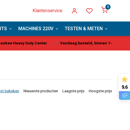
0
Klantenservice
ITS
MACHINES 220V
TESTEN & METEN
PBM
kee Heavy Duty Center
Vandaag besteld, binnen 1-2 dagen gel
9.6
st bekeken
Nieuwste producten
Laagste prijs
Hoogste prijs