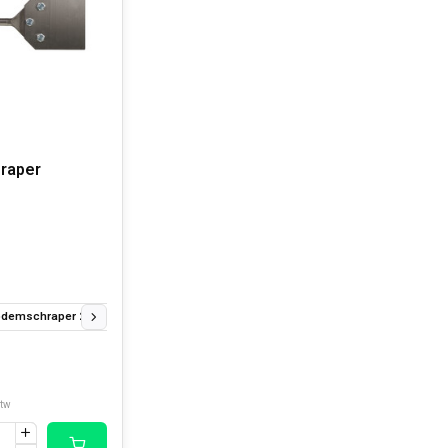
raper
demschraper 250 x 100 mm
SDS-PLUS bodemschraper 250 x 100 mm Reserve
btw