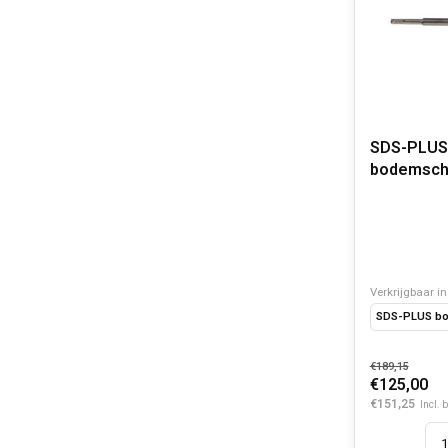
SDS-PLUS
bodemsch
Verkrijgbaar in
SDS-PLUS bo
€189,15
€125,00
€151,25
Incl. 