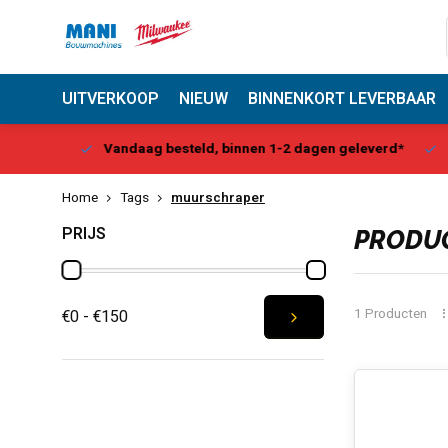
UITVERKOOP
NIEUW
BINNENKORT LEVERBAAR
Center
Vandaag besteld, binnen 1-2 dagen geleverd*
Be
Home
Tags
muurschraper
PRIJS
PRODU
1 Producten
€0 - €150