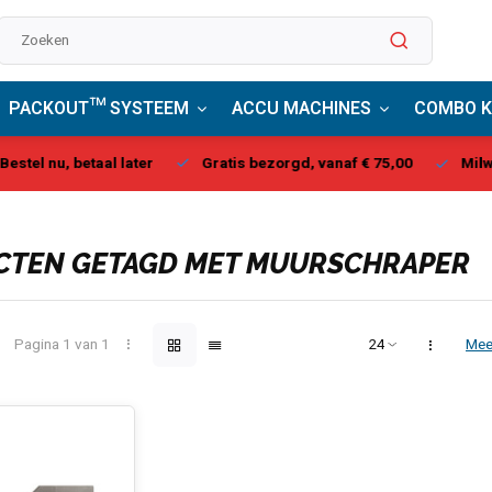
PACKOUT™ SYSTEEM
ACCU MACHINES
COMBO K
stel nu, betaal later
Gratis bezorgd, vanaf € 75,00
Milwau
CTEN GETAGD MET MUURSCHRAPER
Pagina 1 van 1
Mee