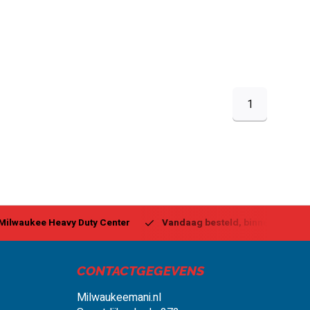
1
ukee Heavy Duty Center
Vandaag besteld, binnen 1-2 dagen g
CONTACTGEGEVENS
Milwaukeemani.nl