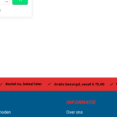
k
stel nu, betaal later
Milwa
Gratis bezorgd, vanaf € 75,00
INFORMATIE
hoden
Over ons