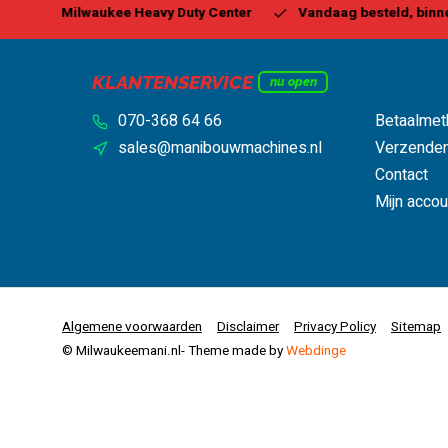
 Center
Vandaag besteld, binnen 1-2 dagen geleverd*
B
KLANTENSERVICE
nu open
070-368 64 66
Betaalmet
sales@manibouwmachines.nl
Verzenden
Contact
Mijn accou
Algemene voorwaarden
Disclaimer
Privacy Policy
Sitemap
© Milwaukeemani.nl
- Theme made by
Webdinge