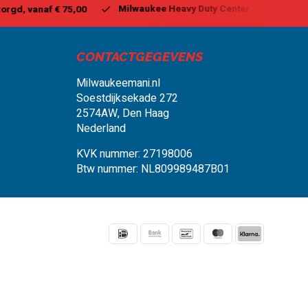
aukee Heavy Duty Center
Vandaag besteld, binnen 1-2 dagen 
CONTACTGEGEVENS
Milwaukeemani.nl
Soestdijksekade 272
2574AW, Den Haag
Nederland
KVK nummer: 27198006
Btw nummer: NL809989487B01