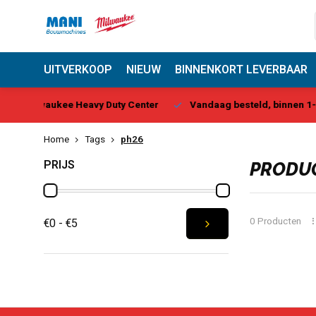
UITVERKOOP
NIEUW
BINNENKORT LEVERBAAR
 Center
Vandaag besteld, binnen 1-2 dagen geleverd*
Be
Home
Tags
ph26
PRIJS
PRODUC
0 Producten
€0 - €5