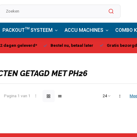
PACKOUT™ SYSTEEM
ACCU MACHINES
COMBO K
stel nu, betaal later
Gratis bezorgd, vanaf € 75,00
Milwa
TEN GETAGD MET PH26
Pagina 1 van 1
Mee