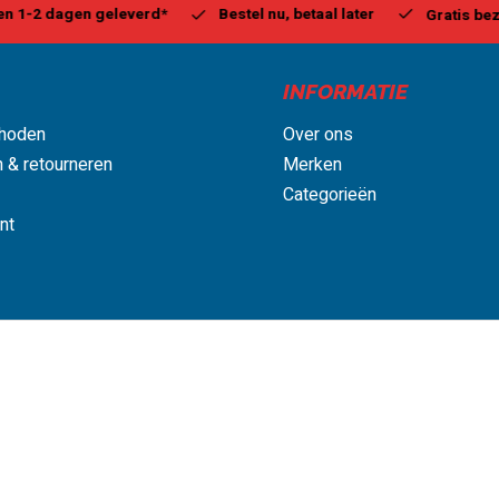
estel nu, betaal later
Milw
Gratis bezorgd, vanaf € 75,00
INFORMATIE
hoden
Over ons
 & retourneren
Merken
Categorieën
nt