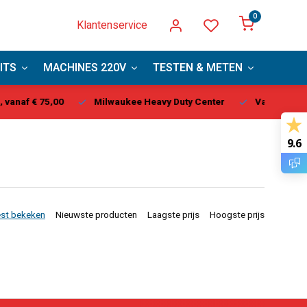
0
Klantenservice
ITS
MACHINES 220V
TESTEN & METEN
PBM
ukee Heavy Duty Center
Vandaag besteld, binnen 1-2 dagen ge
9.6
st bekeken
Nieuwste producten
Laagste prijs
Hoogste prijs