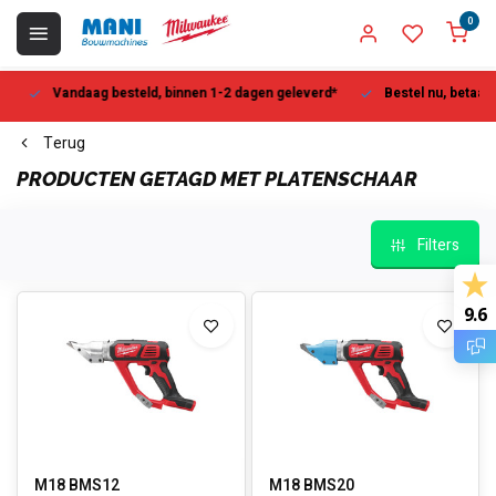
0
Vandaag besteld, binnen 1-2 dagen geleverd*
Bestel nu, betaal la
Terug
PRODUCTEN GETAGD MET PLATENSCHAAR
Filters
9.6
M18 BMS12
M18 BMS20