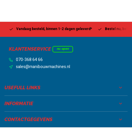
Vandaag besteld, binnen 1-2 dagen geleverd*
Bestel nu, betaal la
KLANTENSERVICE
nu open
070-368 64 66
sales@manibouwmachines.nl
USEFULL LINKS
INFORMATIE
CONTACTGEGEVENS