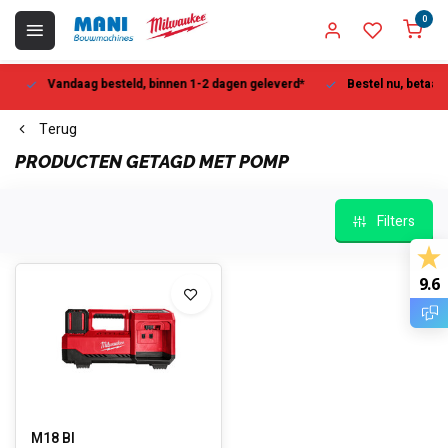
0
Vandaag besteld, binnen 1-2 dagen geleverd*
Bestel nu, betaal la
Terug
PRODUCTEN GETAGD MET POMP
Filters
9.6
M18 BI