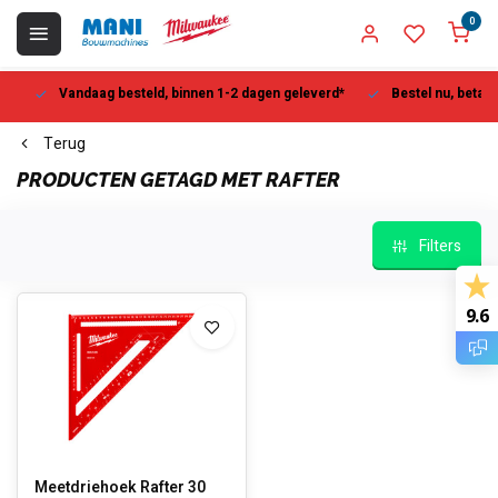
0
Vandaag besteld, binnen 1-2 dagen geleverd*
Bestel nu, betaal la
Terug
PRODUCTEN GETAGD MET RAFTER
Filters
9.6
Meetdriehoek Rafter 30