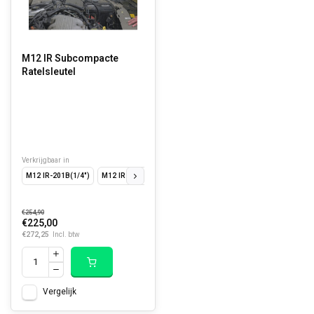
M12 IR Subcompacte
Ratelsleutel
Verkrijgbaar in
M12 IR-201B(1/4")
M12 IR-201B(3/8")
€254,90
€225,00
€272,25
Incl. btw
Vergelijk