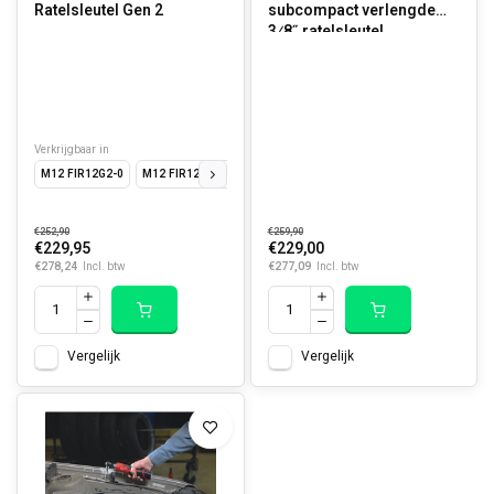
Ratelsleutel Gen 2
subcompact verlengde
3⁄8˝ ratelsleutel
Verkrijgbaar in
M12 FIR12G2-0
M12 FIR12G2-252B
€252,90
€259,90
€229,95
€229,00
€278,24
€277,09
Incl. btw
Incl. btw
Vergelijk
Vergelijk