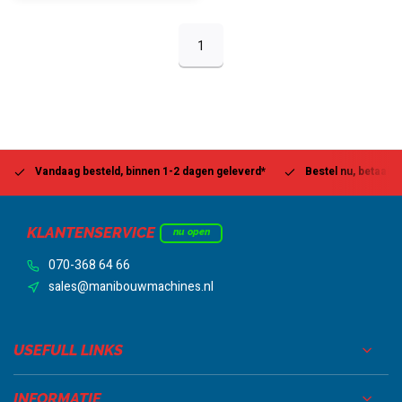
1
Vandaag besteld, binnen 1-2 dagen geleverd*
Bestel nu, betaal la
KLANTENSERVICE
nu open
070-368 64 66
sales@manibouwmachines.nl
USEFULL LINKS
INFORMATIE