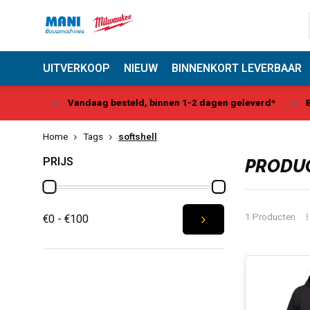
UITVERKOOP
NIEUW
BINNENKORT LEVERBAAR
Center
Vandaag besteld, binnen 1-2 dagen geleverd*
Be
Home
Tags
softshell
PRIJS
PRODUC
1 Producten
€0 - €100