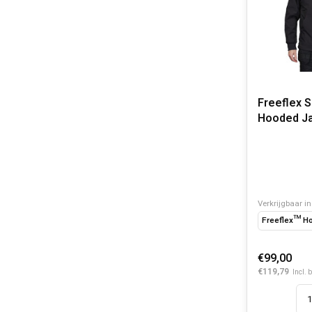
Freeflex S
Hooded Ja
Verkrijgbaar in
Freeflex™ Ho
€99,00
€119,79
Incl. 