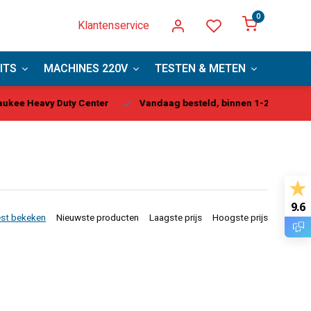
0
Klantenservice
ITS
MACHINES 220V
TESTEN & METEN
PBM
kee Heavy Duty Center
Vandaag besteld, binnen 1-2 dagen gel
9.6
st bekeken
Nieuwste producten
Laagste prijs
Hoogste prijs