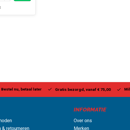
k
stel nu, betaal later
Milwa
Gratis bezorgd, vanaf € 75,00
INFORMATIE
hoden
Over ons
 & retourneren
Merken