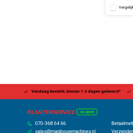
Vergelij
Center
Vandaag besteld, binnen 1-2 dagen geleverd*
Be
KLANTENSERVICE
nu open
070-368 64 66
Betaalmet
sales@manibouwmachines.nl
Verzenden