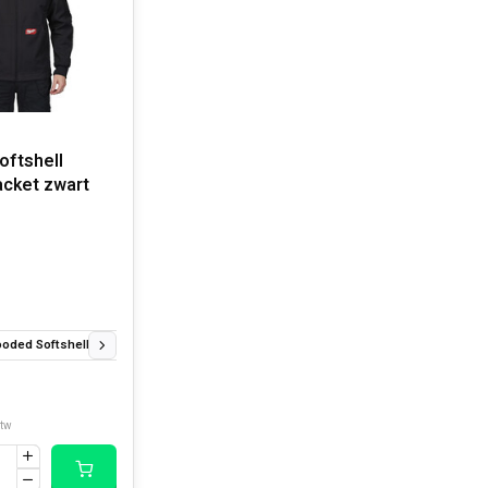
oftshell
cket zwart
oded Softshell Jack Zwart S
Freeflex™ Hooded Softshell Jack Zwart M
Free
btw