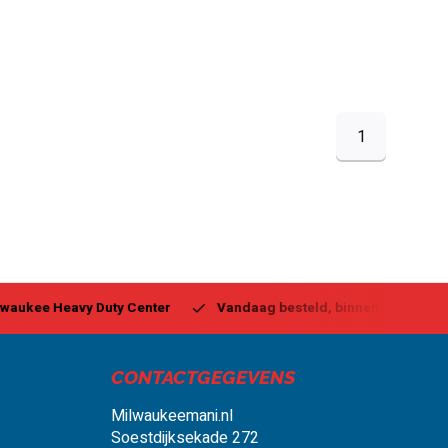
1
ukee Heavy Duty Center
Vandaag besteld, binnen 1-2 dagen g
CONTACTGEGEVENS
Milwaukeemani.nl
Soestdijksekade 272