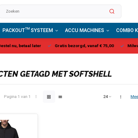
PACKOUT™ SYSTEEM
ACCU MACHINES
COMBO K
stel nu, betaal later
Gratis bezorgd, vanaf € 75,00
Milwau
TEN GETAGD MET SOFTSHELL
Pagina 1 van 1
Mee