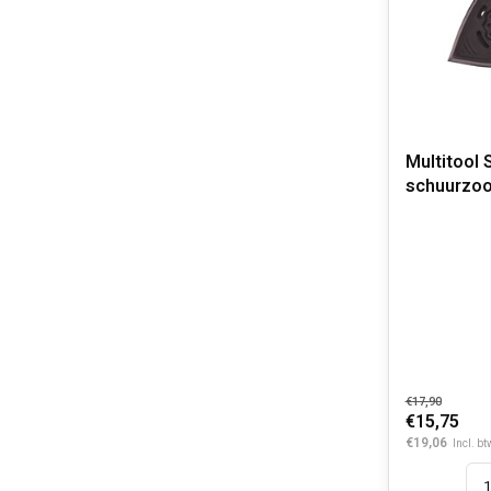
Multitool 
schuurzool
93 mm
€17,90
€15,75
€19,06
Incl. bt