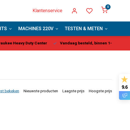
0
Klantenservice
ITS
MACHINES 220V
TESTEN & METEN
PBM
kee Heavy Duty Center
Vandaag besteld, binnen 1-2 dagen gel
9.6
st bekeken
Nieuwste producten
Laagste prijs
Hoogste prijs