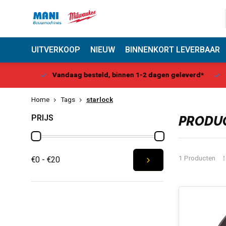
UITVERKOOP
NIEUW
BINNENKORT LEVERBAAR
Center
Vandaag besteld, binnen 1-2 dagen geleverd*
Be
Home
Tags
starlock
PRIJS
PRODUC
1 Producten
€0 - €20