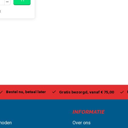
k
stel nu, betaal later
Milwa
Gratis bezorgd, vanaf € 75,00
INFORMATIE
hoden
Over ons