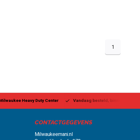
1
ukee Heavy Duty Center
Vandaag besteld, binnen 1-2 dagen g
CONTACTGEGEVENS
Milwaukeemani.nl