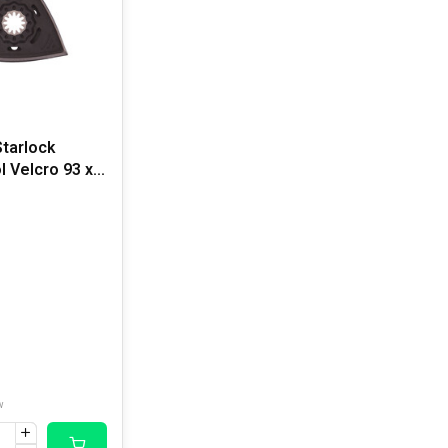
Starlock
 Velcro 93 x
w