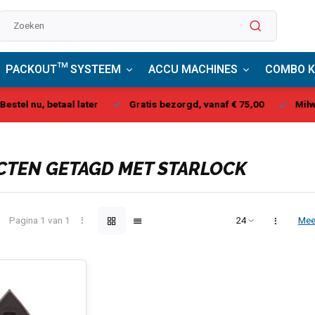
PACKOUT™ SYSTEEM
ACCU MACHINES
COMBO K
stel nu, betaal later
Gratis bezorgd, vanaf € 75,00
Milwau
TEN GETAGD MET STARLOCK
Pagina 1 van 1
Mee