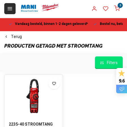
0
Vandaag besteld, binnen 1-2 dagen geleverd*
Bestel nu, betaal la
Terug
PRODUCTEN GETAGD MET STROOMTANG
Filters
9.6
2235-40 STROOMTANG