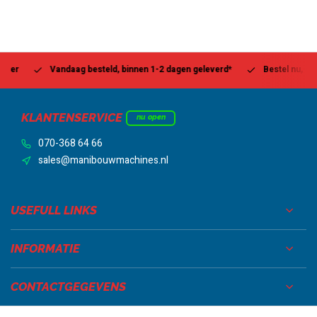
Vandaag besteld, binnen 1-2 dagen geleverd*
Bestel nu, betaal l
KLANTENSERVICE
nu open
070-368 64 66
sales@manibouwmachines.nl
USEFULL LINKS
INFORMATIE
CONTACTGEGEVENS