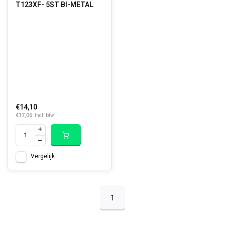
T123XF- 5ST BI-METAL
€14,10
€17,06
Incl. btw
Vergelijk
1