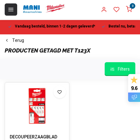
0
Vandaag besteld, binnen 1-2 dagen geleverd*
Bestel nu, betaal la
Terug
PRODUCTEN GETAGD MET T123X
Filters
9.6
DECOUPEERZAAGBLAD