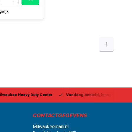
gelijk
1
ukee Heavy Duty Center
Vandaag besteld, binnen 1-2 dagen g
CONTACTGEGEVENS
Milwaukeemani.nl