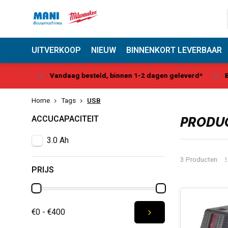
UITVERKOOP
NIEUW
BINNENKORT LEVERBAAR
Center
Vandaag besteld, binnen 1-2 dagen geleverd*
Be
Home
Tags
USB
ACCUCAPACITEIT
PRODUC
3.0 Ah
3 Producten
PRIJS
€0 - €400