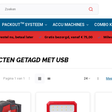
PACKOUT™ SYSTEEM
ACCU MACHINES
COMBO K
stel nu, betaal later
Gratis bezorgd, vanaf € 75,00
Milwau
TEN GETAGD MET USB
Pagina 1 van 1
Mee