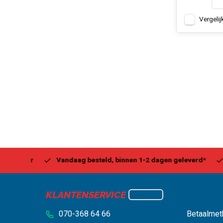
Vergelij
Center
Vandaag besteld, binnen 1-2 dagen geleverd*
Be
KLANTENSERVICE
070-368 64 66
Betaalmet