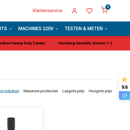
0
Klantenservice
ITS
MACHINES 220V
TESTEN & METEN
PBM
kee Heavy Duty Center
Vandaag besteld, binnen 1-2 dagen gel
9.6
st bekeken
Nieuwste producten
Laagste prijs
Hoogste prijs