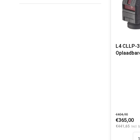
L4 CLLP-
Oplaadbar
kruislijn/-
€404,90
€365,00
€441,65
Incl. 