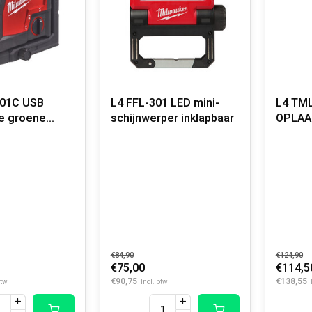
301C USB
L4 FFL-301 LED mini-
L4 TM
e groene
schijnwerper inklapbaar
OPLAA
loodlaser
MET D
LUME
€84,90
€124,90
€75,00
€114,5
€90,75
€138,55
btw
Incl. btw