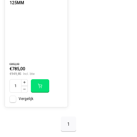
125MM
€892,90
€785,00
€949,85
Incl. btw
Vergelijk
1