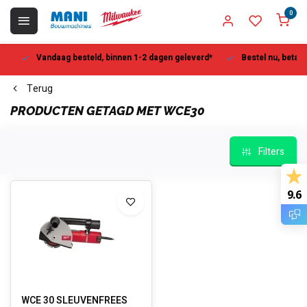
0
Vandaag besteld, binnen 1-2 dagen geleverd*
Bestel nu, betaal la
Terug
PRODUCTEN GETAGD MET WCE30
Filters
9.6
WCE 30 SLEUVENFREES