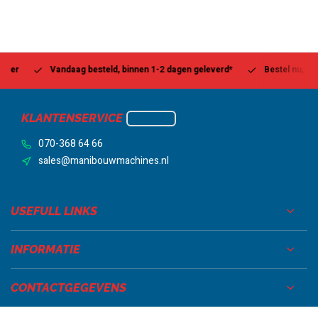
Vandaag besteld, binnen 1-2 dagen geleverd*
Bestel nu, betaal l
KLANTENSERVICE
070-368 64 66
sales@manibouwmachines.nl
USEFULL LINKS
INFORMATIE
CONTACTGEGEVENS