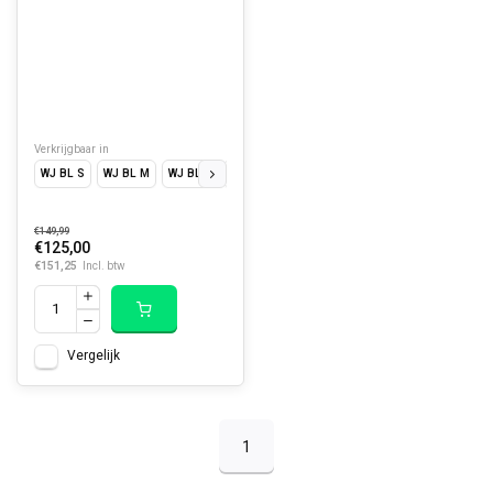
Verkrijgbaar in
WJ BL S
WJ BL M
WJ BL L
WJ BL XL
WJ BL XXL
WJ BL XXXL
€149,99
€125,00
€151,25
Incl. btw
Vergelijk
1