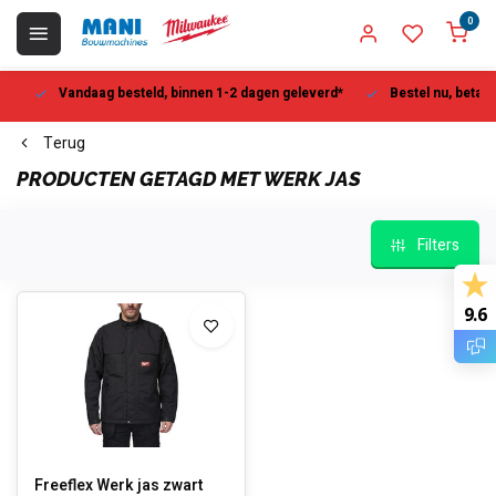
0
Vandaag besteld, binnen 1-2 dagen geleverd*
Bestel nu, betaal la
Terug
PRODUCTEN GETAGD MET WERK JAS
Filters
9.6
Freeflex Werk jas zwart