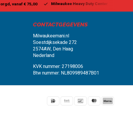
aukee Heavy Duty Center
Vandaag besteld, binnen 1-2 dagen 
CONTACTGEGEVENS
Milwaukeemani.nl
Soestdijksekade 272
2574AW, Den Haag
Nederland
KVK nummer: 27198006
Btw nummer: NL809989487B01