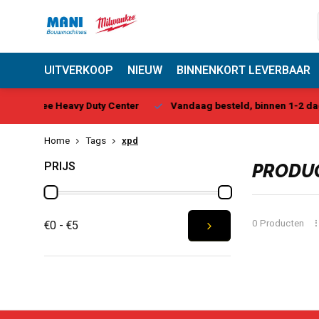
UITVERKOOP
NIEUW
BINNENKORT LEVERBAAR
 Center
Vandaag besteld, binnen 1-2 dagen geleverd*
Be
Home
Tags
xpd
PRIJS
PRODUC
0 Producten
€0 - €5