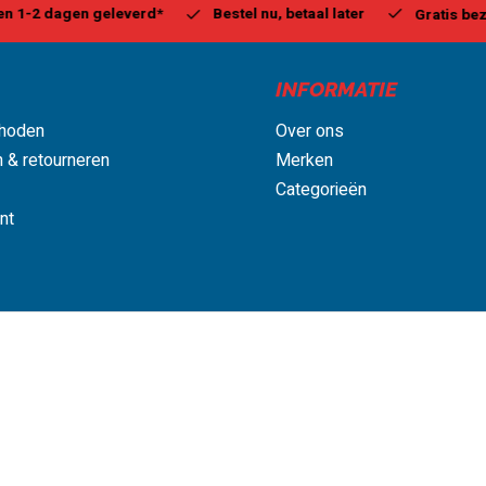
estel nu, betaal later
Milw
Gratis bezorgd, vanaf € 75,00
INFORMATIE
hoden
Over ons
 & retourneren
Merken
Categorieën
nt