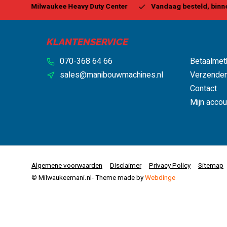
 Center
Vandaag besteld, binnen 1-2 dagen geleverd*
B
KLANTENSERVICE
070-368 64 66
Betaalmet
sales@manibouwmachines.nl
Verzenden
Contact
Mijn accou
Algemene voorwaarden
Disclaimer
Privacy Policy
Sitemap
© Milwaukeemani.nl
- Theme made by
Webdinge