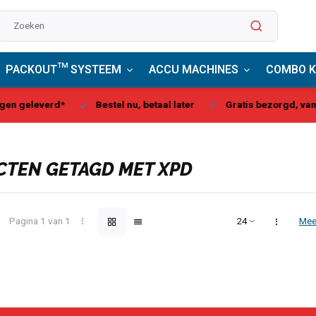
PACKOUT™ SYSTEEM
ACCU MACHINES
COMBO K
stel nu, betaal later
Gratis bezorgd, vanaf € 75,00
Milwau
TEN GETAGD MET XPD
Pagina 1 van 1
Mee