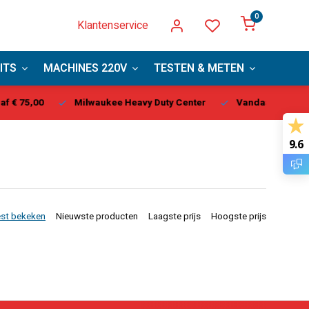
0
Klantenservice
ITS
MACHINES 220V
TESTEN & METEN
PBM
kee Heavy Duty Center
Vandaag besteld, binnen 1-2 dagen ge
9.6
st bekeken
Nieuwste producten
Laagste prijs
Hoogste prijs