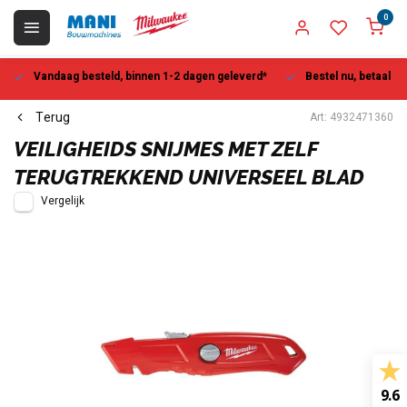
0
Vandaag besteld, binnen 1-2 dagen geleverd*
Bestel nu, betaal la
Terug
Art: 4932471360
VEILIGHEIDS SNIJMES MET ZELF
TERUGTREKKEND UNIVERSEEL BLAD
Vergelijk
9.6