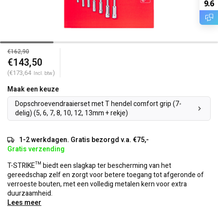
9.6
€162,90
€143,50
(€173,64
)
Incl. btw
Maak een keuze
Dopschroevendraaierset met T hendel comfort grip (7-
delig) (5, 6, 7, 8, 10, 12, 13mm + rekje)
1-2 werkdagen. Gratis bezorgd v.a. €75,-
Gratis verzending
T-STRIKE™ biedt een slagkap ter bescherming van het
gereedschap zelf en zorgt voor betere toegang tot afgeronde of
verroeste bouten, met een volledig metalen kern voor extra
duurzaamheid.
Lees meer