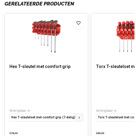
GERELATEERDE PRODUCTEN
Hex T-sleutel met comfort grip
Torx T-sleutelset m
Verkrijgbaar in
Verkrijgbaar in
Hex T-sleutelset met comfort grip (7-delig) (2, 2.5, 3, 4, 5, 6, 8mm + rekje)
Torx T-sleutelset met com
Hex T-
€78,90
€80,90