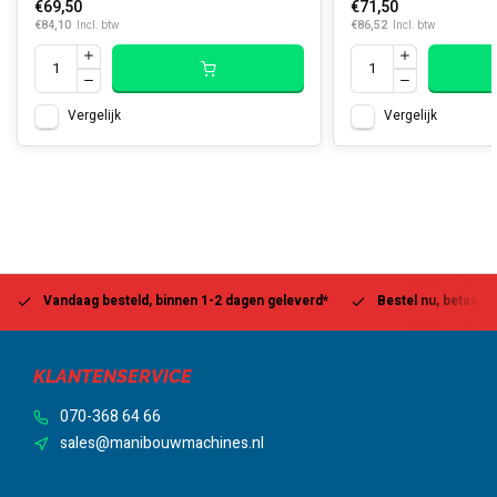
€69,50
€71,50
€84,10
€86,52
Incl. btw
Incl. btw
Vergelijk
Vergelijk
Vandaag besteld, binnen 1-2 dagen geleverd*
Bestel nu, betaal la
KLANTENSERVICE
070-368 64 66
sales@manibouwmachines.nl