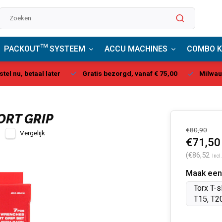
PACKOUT™ SYSTEEM
ACCU MACHINES
COMBO K
stel nu, betaal later
Gratis bezorgd, vanaf € 75,00
Milwau
ORT GRIP
€80,90
Vergelijk
€71,50
(€86,52
Incl
Maak een
Torx T-s
T15, T20