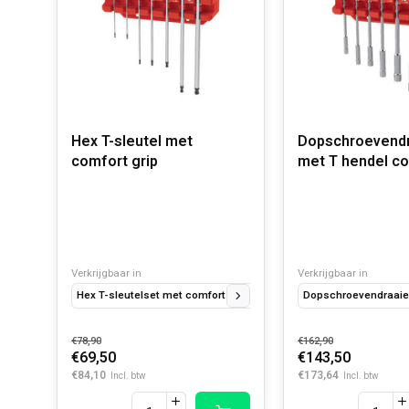
Hex T-sleutel met
Dopschroevendr
comfort grip
met T hendel c
grip
Verkrijgbaar in
Verkrijgbaar in
Hex T-sleutelset met comfort grip (7-delig) (2, 2.5, 3, 4, 5, 6, 8mm 
Dopschroevendraaiers
€78,90
€162,90
€69,50
€143,50
€84,10
€173,64
Incl. btw
Incl. btw