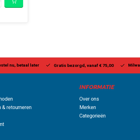
stel nu, betaal later
Milwa
Gratis bezorgd, vanaf € 75,00
INFORMATIE
hoden
Over ons
 & retourneren
Merken
Categorieën
nt