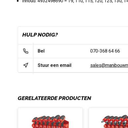
Inhoud:
4932498690 =
T9, T10, T15, T20, T25, T30, T
HULP NODIG?
Bel
070-368 64 66
Stuur een email
sales@manibouwma
GERELATEERDE PRODUCTEN