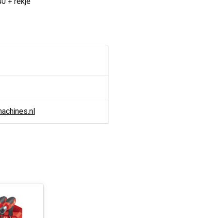
40 + rekje
chines.nl