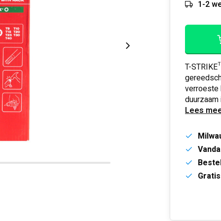
1-2 we
T-STRIKE™
gereedsch
verroeste 
duurzaam 
Lees mee
Milwa
Vanda
Bestel
Gratis