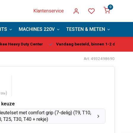
0
Klantenservice
ITS
MACHINES 220V
TESTEN & METEN
PBM
kee Heavy Duty Center
Vandaag besteld, binnen 1-2 dagen gel
Art: 4932498690
)
. btw
 keuze
leutelset met comfort grip (7-delig) (T9, T10,
, T25, T30, T40 + rekje)