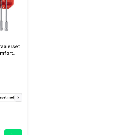
aaierset
omfort
+ rekje)
et met T hendel comfort grip (7-delig) (5, 6, 7, 8, 10, 12, 13mm + rekje)
Hex T-sleutel met comfort grip 2 mm
Hex T-sleutel met comfort gri
Dopsc