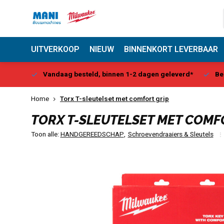
UITVERKOOP
NIEUW
BINNENKORT LEVERBAAR
Center
Vandaag besteld, binnen 1-2 dagen geleverd*
Be
Home
Torx T-sleutelset met comfort grip
TORX T-SLEUTELSET MET COMF
Toon alle:
HANDGEREEDSCHAP
,
Schroevendraaiers & Sleutels