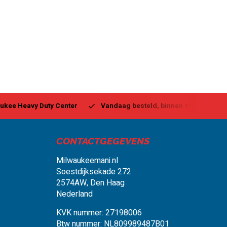
ukee Heavy Duty Center
Vandaag besteld, binnen 1-2 dagen g
CONTACTGEGEVENS
Milwaukeemani.nl
Soestdijksekade 272
2574AW, Den Haag
Nederland
KVK nummer: 27198006
Btw nummer: NL809989487B01