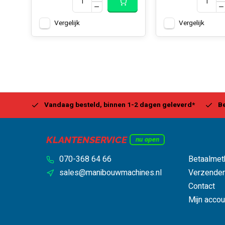
Vergelijk
Vergelijk
Center
Vandaag besteld, binnen 1-2 dagen geleverd*
Be
KLANTENSERVICE
nu open
070-368 64 66
Betaalmet
sales@manibouwmachines.nl
Verzenden
Contact
Mijn accou