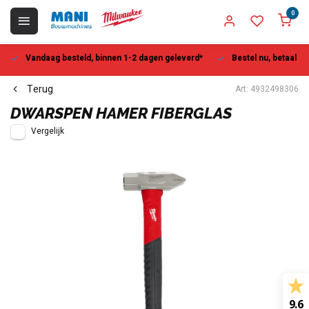
0
Vandaag besteld, binnen 1-2 dagen geleverd*
Bestel nu, betaal la
Terug
Art: 4932498306
DWARSPEN HAMER FIBERGLAS
Vergelijk
9.6