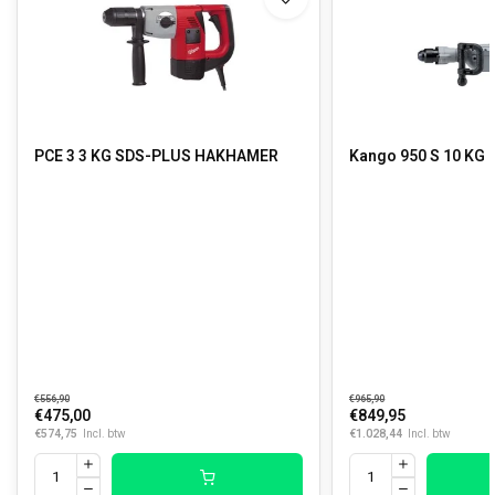
PCE 3 3 KG SDS-PLUS HAKHAMER
Kango 950 S 10 K
€556,90
€965,90
€475,00
€849,95
€574,75
€1.028,44
Incl. btw
Incl. btw