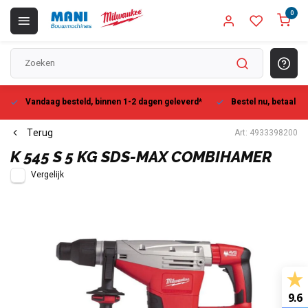
0
Vandaag besteld, binnen 1-2 dagen geleverd*
Bestel nu, betaal la
Terug
Art: 4933398200
K 545 S 5 KG SDS-MAX COMBIHAMER
Vergelijk
9.6