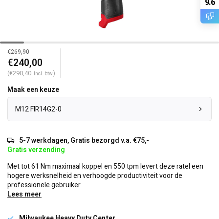
9.6
€269,90
€240,00
(€290,40
)
Incl. btw
Maak een keuze
M12 FIR14G2-0
5-7 werkdagen, Gratis bezorgd v.a. €75,-
Gratis verzending
Met tot 61 Nm maximaal koppel en 550 tpm levert deze ratel een
hogere werksnelheid en verhoogde productiviteit voor de
professionele gebruiker
Lees meer
Milwaukee Heavy Duty Center