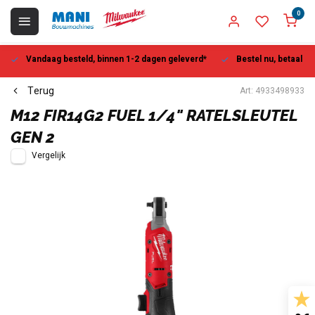
0
Vandaag besteld, binnen 1-2 dagen geleverd*
Bestel nu, betaal la
Terug
Art: 4933498933
M12 FIR14G2 FUEL 1/4" RATELSLEUTEL
GEN 2
Vergelijk