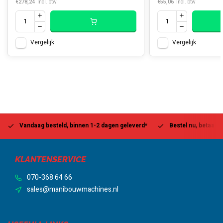
€278,24
€55,06
Incl. btw
Incl. btw
Vergelijk
Vergelijk
Vandaag besteld, binnen 1-2 dagen geleverd*
Bestel nu, betaal la
KLANTENSERVICE
070-368 64 66
sales@manibouwmachines.nl