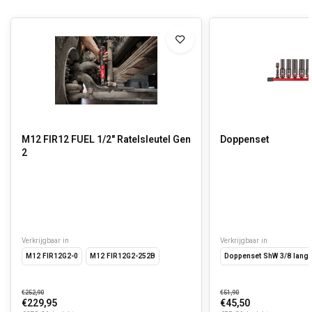
M12 FIR12 FUEL 1/2" Ratelsleutel Gen
Doppenset
2
Verkrijgbaar in
Verkrijgbaar in
M12 FIR12G2-0
M12 FIR12G2-252B
Doppenset ShW 3/8 lang o
€252,90
€51,90
€229,95
€45,50