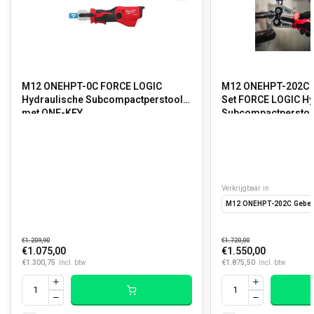
M12 ONEHPT-0C FORCE LOGIC
M12 ONEHPT-202C G
Hydraulische Subcompactperstool
Set FORCE LOGIC Hy
met ONE-KEY
Subcompactperstoo
Verkrijgbaar in
M12 ONEHPT-202C Geberi
€1.209,90
€1.720,00
€1.075,00
€1.550,00
€1.300,75
€1.875,50
Incl. btw
Incl. btw