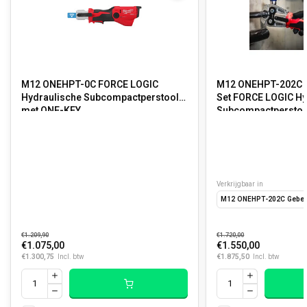
M12 ONEHPT-0C FORCE LOGIC
M12 ONEHPT-202C G
Hydraulische Subcompactperstool
Set FORCE LOGIC Hy
met ONE-KEY
Subcompactperstoo
Verkrijgbaar in
M12 ONEHPT-202C Geberi
€1.209,90
€1.720,00
€1.075,00
€1.550,00
€1.300,75
€1.875,50
Incl. btw
Incl. btw