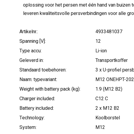
oplossing voor het persen met één hand van buizen
leveren kwaliteitsvolle persverbindingen voor alle gro
Artikelnr.:
4933481037
Spanning [V]:
12
Type accu:
Li-ion
Geleverd in:
Transportkoffer
Standaard toebehoren:
3 x U-profiel pers
Naam: typevariant:
M12 ONEHPT-202
Weight with battery pack (kg):
1.9 (M12 B2)
Charger included:
C12 C
Battery included:
2 x M12 B2
Technology:
Koolborstel
System:
M12