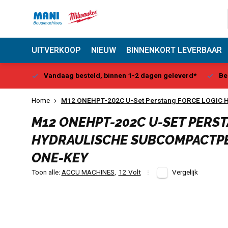
UITVERKOOP
NIEUW
BINNENKORT LEVERBAAR
Center
Vandaag besteld, binnen 1-2 dagen geleverd*
Be
Home
M12 ONEHPT-202C U-Set Perstang FORCE LOGIC H
M12 ONEHPT-202C U-SET PERS
HYDRAULISCHE SUBCOMPACTP
ONE-KEY
Toon alle:
ACCU MACHINES
,
12 Volt
Vergelijk