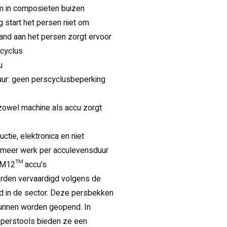
m in composieten buizen
g start het persen niet om
and aan het persen zorgt ervoor
scyclus
u
r: geen perscyclusbeperking
zowel machine als accu zorgt
ie, elektronica en niet
 meer werk per acculevensduur
 M12™ accu's
en vervaardigd volgens de
d in de sector. Deze persbekken
kunnen worden geopend. In
erstools bieden ze een