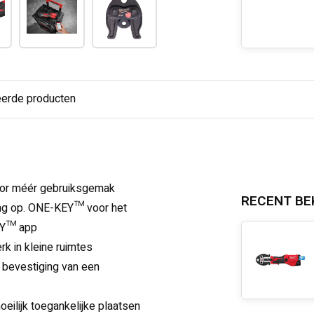
eerde producten
voor méér gebruiksgemak
RECENT BE
ing op. ONE-KEY™ voor het
EY™ app
rk in kleine ruimtes
 bevestiging van een
ilijk toegankelijke plaatsen