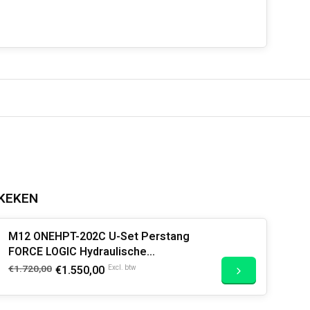
KEKEN
M12 ONEHPT-202C U-Set Perstang
FORCE LOGIC Hydraulische
Subcompactperstool met ONE-KEY
€1.720,00
€1.550,00
Excl. btw