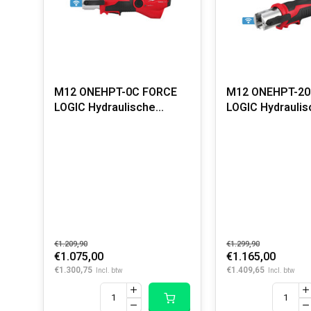
M12 ONEHPT-0C FORCE
M12 ONEHPT-20
LOGIC Hydraulische
LOGIC Hydraulis
Subcompactperstool met
Subcompactper
ONE-KEY
ONE-KEY
€1.209,90
€1.299,90
€1.075,00
€1.165,00
€1.300,75
€1.409,65
Incl. btw
Incl. btw