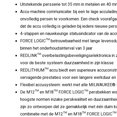
Uitstekende persserie tot 35 mm in metalen en 40 m
Accu-machine communicatie: bij een te lage acculadin
onvolledig persen te voorkomen. Een check voorafga
dat de accu volledig is geladen bij iedere nieuwe per
4-stappen en nauwkeurige statusindicator van de acc
FORCE LOGIC™ betrouwbaarheid met lange levensduu
binnen het onderhoudsinterval van 3 jaar
REDLINK™ overbelastingsbeveiligingselektronica in 
voor de beste systeem duurzaamheid in zijn klasse
REDLITHIUM™ accu biedt een superieure accuconstruct
vervagende prestaties voor een langere werkduur en
Flexibel accusysteem: werkt met alle MILWAUKEE®
De M12™ en M18™ FORCE LOGIC™ persbekken word
hoogste normen inzake perskwaliteit en duurzaamhei
zijn zo ontworpen dat ze gemakkelijk met één duim 
combinatie met de M12™ en M18™ FORCE LOGIC™ p