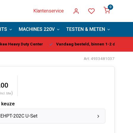
0
Klantenservice
ITS
MACHINES 220V
TESTEN & METEN
PBM
kee Heavy Duty Center
Vandaag besteld, binnen 1-2 dagen gel
Art: 4933481037
,00
)
Incl. btw
 keuze
EHPT-202C U-Set