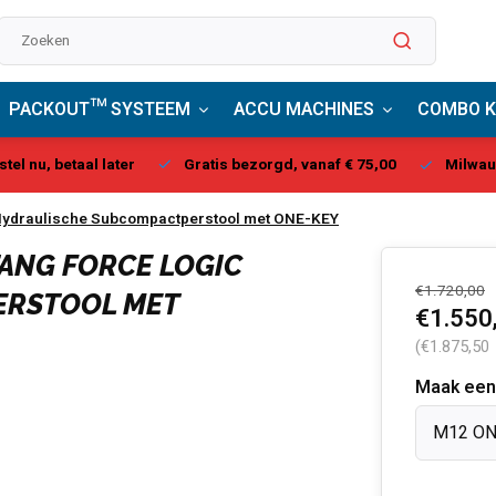
PACKOUT™ SYSTEEM
ACCU MACHINES
COMBO K
stel nu, betaal later
Gratis bezorgd, vanaf € 75,00
Milwau
ydraulische Subcompactperstool met ONE-KEY
TANG FORCE LOGIC
€1.720,00
ERSTOOL MET
€1.550
(€1.875,50
Maak een
M12 ON