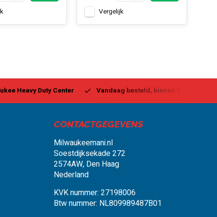
jk
Vergelijk
ukee Heavy Duty Center
Vandaag besteld, binnen 1-2 dagen g
CONTACTGEGEVENS
Milwaukeemani.nl
Soestdijksekade 272
2574AW, Den Haag
Nederland
KVK nummer: 27198006
Btw nummer: NL809989487B01