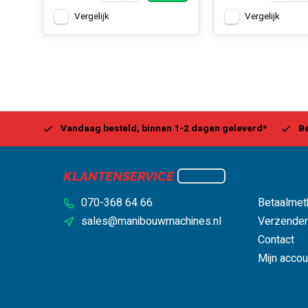
Vergelijk
Vergelijk
Center
Vandaag besteld, binnen 1-2 dagen geleverd*
Be
KLANTENSERVICE
070-368 64 66
Betaalmet
sales@manibouwmachines.nl
Verzenden
Contact
Mijn accou