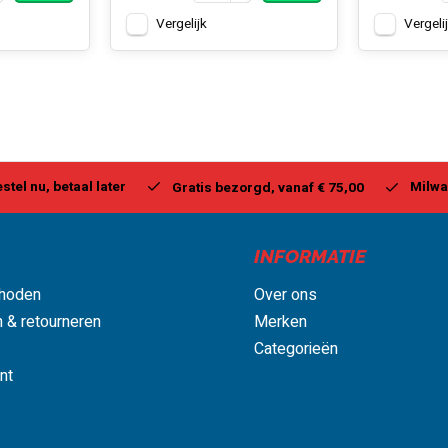
Vergelijk
Vergeli
stel nu, betaal later
Milwa
Gratis bezorgd, vanaf € 75,00
INFORMATIE
hoden
Over ons
 & retourneren
Merken
Categorieën
nt