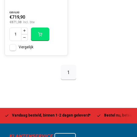
€819,90
€719,90
€871,08
Incl. btw
Vergelijk
1
Vandaag besteld, binnen 1-2 dagen geleverd*
Bestel nu, betaal la
KLANTENSERVICE