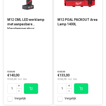
M12 CML LED werklamp
M12 POAL PACKOUT Area
met aanpasbare
Lamp 1400L
kleurtemperatuur
€159,90
€147,90
€140,00
€133,00
€169,40
€160,93
Incl. btw
Incl. btw
Vergelijk
Vergelijk