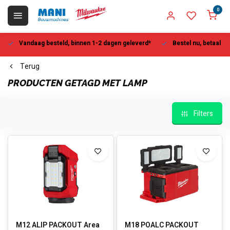
0
Vandaag besteld, binnen 1-2 dagen geleverd*
Bestel nu, betaal la
Terug
PRODUCTEN GETAGD MET LAMP
Filters
M12 ALIP PACKOUT Area
M18 POALC PACKOUT