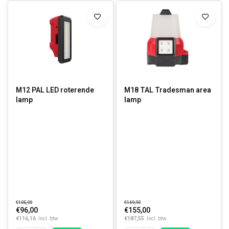
M12 PAL LED roterende
M18 TAL Tradesman area
lamp
lamp
€105,90
€169,90
€96,00
€155,00
€116,16
€187,55
Incl. btw
Incl. btw